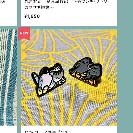
を探
九州北部 鳥見旅行記 〜春のシギ・チドリ・
カササギ観察〜
¥1,650
なかよし…？野鳥ピンズ！