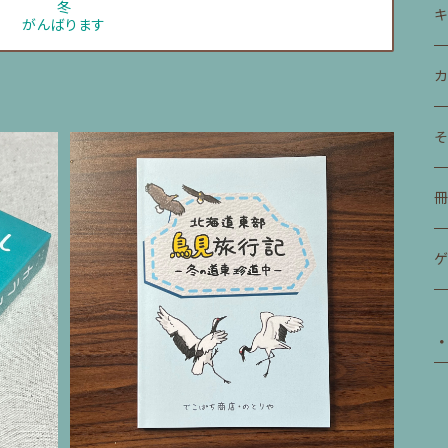
冬
がんばります
カ
冊